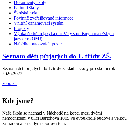
Dokumenty školy
Partneři školy
Školská rada
Povinně zveřejňované informace
Vnitřní oznamovací systém
Projekty
Výuka českého jazyka pro žáky s odlišným mateřským
jazykem (OMJ)
Nabídka pracovních pozic
Seznam dětí přijatých do 1. třídy ZŠ.
Seznam dětí přijatých do 1. třídy základní školy pro školní rok
2026-2027
zobrazit
Kde jsme?
Naše škola se nachází v Náchodě na kopci mezi dvěmi
nemocnicemi v ulici Bartoňova 1005 ve dvoukřídlé budově s velkou
zahradou a přílehlým sportovištěm.