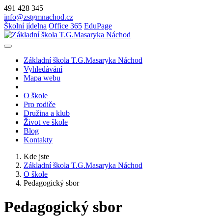
491 428 345
info@zstgmnachod.cz
Školní jídelna
Office 365
EduPage
Základní škola T.G.Masaryka Náchod
Vyhledávání
Mapa webu
O škole
Pro rodiče
Družina a klub
Život ve škole
Blog
Kontakty
Kde jste
Základní škola T.G.Masaryka Náchod
O škole
Pedagogický sbor
Pedagogický sbor