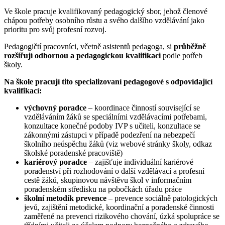
Ve škole pracuje kvalifikovaný pedagogický sbor, jehož členové
chápou potřeby osobního růstu a svého dalšího vzdělávání jako
prioritu pro svůj profesní rozvoj.
Pedagogičtí pracovníci, včetně asistentů pedagoga, si
průběžně
rozšiřují odbornou a pedagogickou kvalifikaci
podle potřeb
školy.
Na škole pracují tito specializovaní pedagogové s odpovídající
kvalifikací:
výchovný poradce
– koordinace činností související se
vzděláváním žáků se speciálními vzdělávacími potřebami,
konzultace konečné podoby IVP s učiteli, konzultace se
zákonnými zástupci v případě podezření na nebezpečí
školního neúspěchu žáků (viz webové stránky školy, odkaz
školské poradenské pracoviště)
kariérový poradce
– zajišťuje individuální kariérové
poradenství při rozhodování o další vzdělávací a profesní
cestě žáků, skupinovou návštěvu škol v informačním
poradenském středisku na pobočkách úřadu práce
školní metodik prevence
– prevence sociálně patologických
jevů, zajištění metodické, koordinační a poradenské činnosti
zaměřené na prevenci rizikového chování, úzká spolupráce se