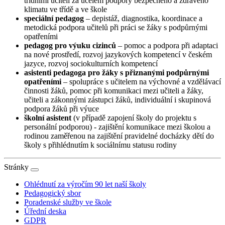
třídními učiteli za účelem podpory bezpečného a zdravého
klimatu ve třídě a ve škole
speciální pedagog
– depistáž, diagnostika, koordinace a
metodická podpora učitelů při práci se žáky s podpůrnými
opatřeními
pedagog pro výuku cizinců
– pomoc a podpora při adaptaci
na nové prostředí, rozvoj jazykových kompetencí v českém
jazyce, rozvoj sociokulturních kompetencí
asistenti pedagoga pro žáky s přiznanými podpůrnými
opatřeními
– spolupráce s učitelem na výchovné a vzdělávací
činnosti žáků, pomoc při komunikaci mezi učiteli a žáky,
učiteli a zákonnými zástupci žáků, individuální i skupinová
podpora žáků při výuce
školní asistent
(v případě zapojení školy do projektu s
personální podporou) - zajištění komunikace mezi školou a
rodinou zaměřenou na zajištění pravidelné docházky dětí do
školy s přihlédnutím k sociálnímu statusu rodiny
Stránky
Ohlédnutí za výročím 90 let naší školy
Pedagogický sbor
Poradenské služby ve škole
Úřední deska
GDPR