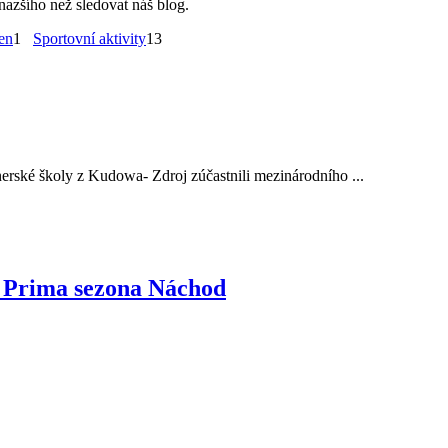
nazšího než sledovat náš blog.
en
1
Sportovní aktivity
13
tnerské školy z Kudowa- Zdroj zúčastnili mezinárodního ...
ži Prima sezona Náchod