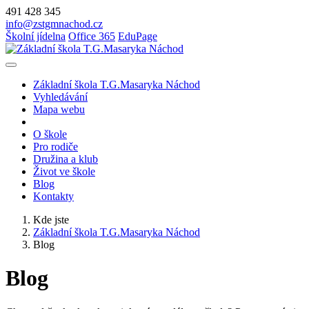
491 428 345
info@zstgmnachod.cz
Školní jídelna
Office 365
EduPage
Základní škola T.G.Masaryka Náchod
Vyhledávání
Mapa webu
O škole
Pro rodiče
Družina a klub
Život ve škole
Blog
Kontakty
Kde jste
Základní škola T.G.Masaryka Náchod
Blog
Blog