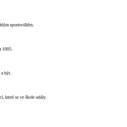
hlým sportovištěm.
a 1005.
 a být.
, které se ve škole udály.