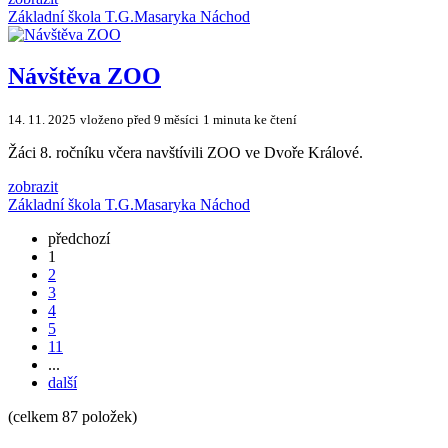
Základní škola T.G.Masaryka Náchod
Návštěva ZOO
14. 11. 2025
vloženo před 9 měsíci
1 minuta ke čtení
Žáci 8. ročníku včera navštívili ZOO ve Dvoře Králové.
zobrazit
Základní škola T.G.Masaryka Náchod
předchozí
1
2
3
4
5
11
...
další
(celkem 87 položek)