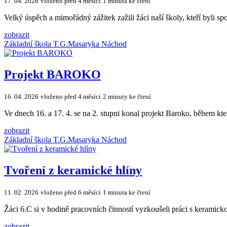
17. 04. 2026
vloženo před 4 měsíci
1 minuta ke čtení
Velký úspěch a mimořádný zážitek zažili žáci naší školy, kteří byli s
zobrazit
Základní škola T.G.Masaryka Náchod
Projekt BAROKO
16. 04. 2026
vloženo před 4 měsíci
2 minuty ke čtení
Ve dnech 16. a 17. 4. se na 2. stupni konal projekt Baroko, během kt
zobrazit
Základní škola T.G.Masaryka Náchod
Tvoření z keramické hlíny
11. 02. 2026
vloženo před 6 měsíci
1 minuta ke čtení
Žáci 6.C si v hodině pracovních činností vyzkoušeli práci s keramick
zobrazit