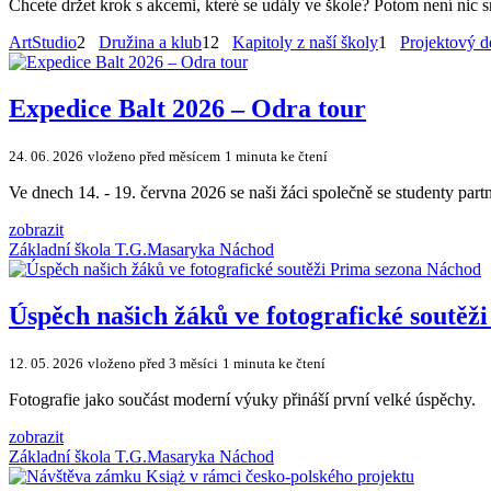
Chcete držet krok s akcemi, které se udály ve škole? Potom není nic s
ArtStudio
2
Družina a klub
12
Kapitoly z naší školy
1
Projektový d
Expedice Balt 2026 – Odra tour
24. 06. 2026
vloženo před měsícem
1 minuta ke čtení
Ve dnech 14. - 19. června 2026 se naši žáci společně se studenty par
zobrazit
Základní škola T.G.Masaryka Náchod
Úspěch našich žáků ve fotografické soutě
12. 05. 2026
vloženo před 3 měsíci
1 minuta ke čtení
Fotografie jako součást moderní výuky přináší první velké úspěchy.
zobrazit
Základní škola T.G.Masaryka Náchod