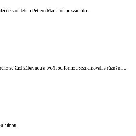
polečně s učitelem Petrem Macháně pozváni do ...
erého se žáci zábavnou a tvořivou formou seznamovali s různými ...
ou hlínou.