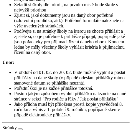
Seřadit si školy dle priorit, na prvním místě bude škole s
nejvyšší prioritou
Zjistit si, jaké dokumenty jsou na daný obor potřebné
(zdravotní prohlídka, atd.). Potřebné formuláře naleznete na
výše uvedených stránkách.
Podívejte si na stránky školy na kterou se chcete přihlásit a
zjistěte si, co je potřebné k přihlášce připojit, popřípadě jaké
jsou pořadavky pro přijímací řízení daného oboru. Koncem
ledna by měly všechny školy vyhlásit kritéria k přijímacímu
řízení na daný obor.
Únor:
V období od 01. 02. do 20. 02. bude možné vyplnit a poslat
přihlášky na dané školy (v případě odeslání přihlášky mimo
stanovené datum se přihláška neuzná).
Pořadní škol je na každé přihlášce totožná.
Postup jakým způsobem vyplnit přihlášku naleznete na dané
stránce v sekci "Pro rodiče a řáky / Jak poslat přihlášku".
Jako příloha musí být přiložena prostá kopie vysvědčení 8.
ročníku a výpis z 1. pololetí 9. ročníku, popřípadě sken v
případě elektronické přihlášky.
Stránky