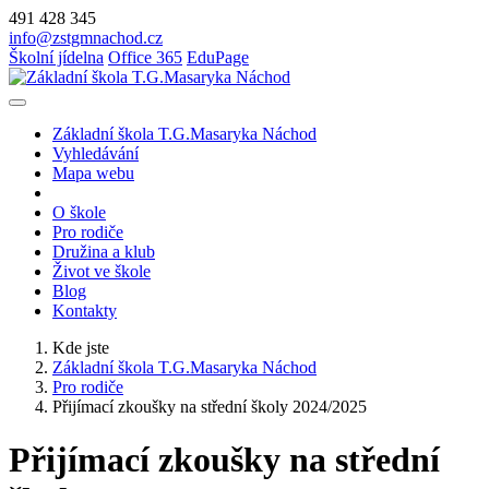
491 428 345
info@zstgmnachod.cz
Školní jídelna
Office 365
EduPage
Základní škola T.G.Masaryka Náchod
Vyhledávání
Mapa webu
O škole
Pro rodiče
Družina a klub
Život ve škole
Blog
Kontakty
Kde jste
Základní škola T.G.Masaryka Náchod
Pro rodiče
Přijímací zkoušky na střední školy 2024/2025
Přijímací zkoušky na střední