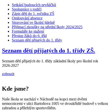
Setkání budoucích prvňáčků
Spolupráce s rodiči
Zápis dětí do 1. ročníku ZŠ
Omlouvání absence
Stravování ve školní jídelně
Přijímací zkoušky na střední školy 2024/2025
Formuláře ke stažení
Přestup žáků do 6. tříd
Seznam dětí přijatých do 1. třídy
Seznam dětí přijatých do 1. třídy ZŠ.
Seznam dětí přijatých do 1. třídy základní školy pro školní rok
2026-2027
zobrazit
Kde jsme?
Naše škola se nachází v Náchodě na kopci mezi dvěmi
nemocnicemi v ulici Bartoňova 1005 ve dvoukřídlé budově s velkou
zahradou a přílehlým sportovištěm.