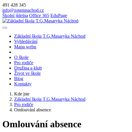
491 428 345
info@zstgmnachod.cz
Školní jídelna
Office 365
EduPage
Základní škola T.G.Masaryka Náchod
Vyhledávání
Mapa webu
O škole
Pro rodiče
Družina a klub
Život ve škole
Blog
Kontakty
Kde jste
Základní škola T.G.Masaryka Náchod
Pro rodiče
Omlouvání absence
Omlouvání absence