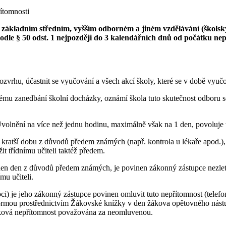
ítomnosti
, základním středním, vyšším odborném a jiném vzdělávání (školský
podle § 50 odst. 1 nejpozději do 3 kalendářních dnů od počátku n
ozvrhu, účastnit se vyučování a všech akcí školy, které se v době vyuč
zanedbání školní docházky, oznámí škola tuto skutečnost odboru soci
lnění na více než jednu hodinu, maximálně však na 1 den, povoluje tříd
ratší dobu z důvodů předem známých (např. kontrola u lékaře apod.),
it třídnímu učiteli taktéž předem.
den den z důvodů předem známých, je povinen zákonný zástupce nezletil
mu učiteli.
) je jeho zákonný zástupce povinen omluvit tuto nepřítomnost (telefo
rmou prostřednictvím Žákovské knížky v den žákova opětovného nástupu 
taková nepřítomnost považována za neomluvenou.