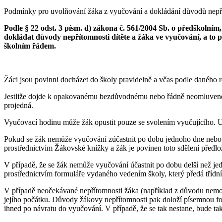
Podmínky pro uvolňování žáka z vyučování a dokládání důvodů nepř
Podle § 22 odst. 3 písm. d) zákona č. 561/2004 Sb. o předškolním
dokládat důvody nepřítomnosti dítěte a žáka ve vyučování, a to 
školním řádem.
Žáci jsou povinni docházet do školy pravidelně a včas podle daného r
Jestliže dojde k opakovanému bezdůvodnému nebo řádně neomluvenému 
projedná.
Vyučovací hodinu může žák opustit pouze se svolením vyučujícího. Uvo
Pokud se žák nemůže vyučování zúčastnit po dobu jednoho dne nebo k
prostřednictvím Žákovské knížky a žák je povinen toto sdělení předlož
V případě, že se žák nemůže vyučování účastnit po dobu delší než je
prostřednictvím formuláře vydaného vedením školy, který předá třídní
V případě neočekávané nepřítomnosti žáka (například z důvodu nemoci
jejího počátku. Důvody žákovy nepřítomnosti pak doloží písemnou fo
ihned po návratu do vyučování. V případě, že se tak nestane, bude 