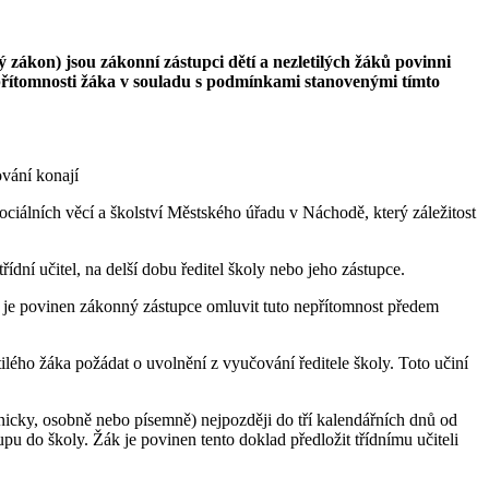
 zákon) jsou zákonní zástupci dětí a nezletilých žáků povinni
epřítomnosti žáka v souladu s podmínkami stanovenými tímto
ování konají
álních věcí a školství Městského úřadu v Náchodě, který záležitost
ní učitel, na delší dobu ředitel školy nebo jeho zástupce.
 je povinen zákonný zástupce omluvit tuto nepřítomnost předem
ého žáka požádat o uvolnění z vyučování ředitele školy. Toto učiní
nicky, osobně nebo písemně) nejpozději do tří kalendářních dnů od
do školy. Žák je povinen tento doklad předložit třídnímu učiteli