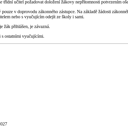
třídní učitel požadovat doložení žákovy nepřítomnosti potvrzením ošetřu
 pouze v doprovodu zákonného zástupce. Na základě žádosti zákonnéh
telem nebo s vyučujícím odejít ze školy i sami.
 žák přihlášen, je závazná.
 s ostatními vyučujícími.
2027