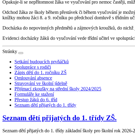
Opakuje-li se nepřítomnost žáka ve vyučování pro nemoc častěji, může 
Odchod žáka ze školy během přestávek či během vyučování je možný
knížky mohou žáci 8. a 9. ročníku po předchozí domluvě s třídním uči
Docházka do nepovinných předmětů a zájmových kroužků, do nichž je
Evidenci docházky žáků do vyučování vede třídní učitel ve spolupráci
Stránky
Setkání budoucích prvňáčků
Spolupráce s rodiči
Zápis dětí do 1. ročníku ZŠ
Omlouvání absence
Stravování ve školní jídelně
Přijímací zkoušky na střední školy 2024/2025
Formuláře ke stažení
Přestup žáků do 6. tříd
Seznam dětí přijatých do 1. třídy
Seznam dětí přijatých do 1. třídy ZŠ.
Seznam dětí přijatých do 1. třídy základní školy pro školní rok 2026-