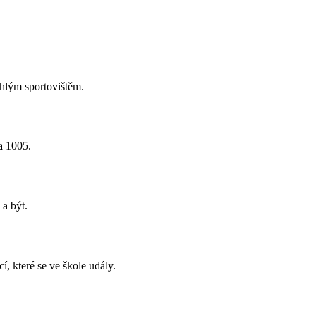
hlým sportovištěm.
a 1005.
 a být.
, které se ve škole udály.