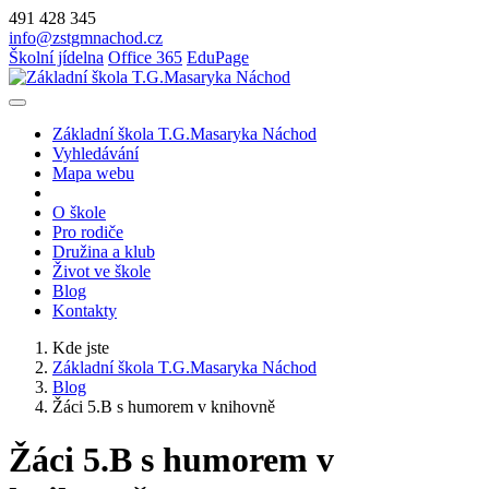
491 428 345
info@zstgmnachod.cz
Školní jídelna
Office 365
EduPage
Základní škola T.G.Masaryka Náchod
Vyhledávání
Mapa webu
O škole
Pro rodiče
Družina a klub
Život ve škole
Blog
Kontakty
Kde jste
Základní škola T.G.Masaryka Náchod
Blog
Žáci 5.B s humorem v knihovně
Žáci 5.B s humorem v