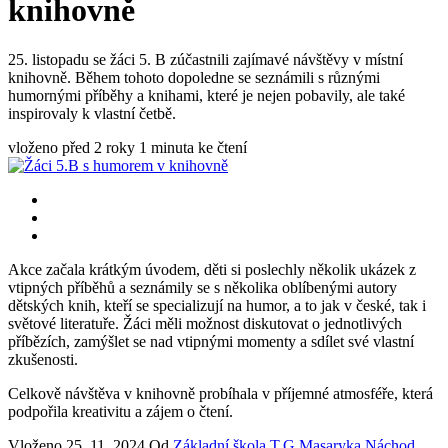
knihovně
25. listopadu se žáci 5. B zúčastnili zajímavé návštěvy v místní
knihovně. Během tohoto dopoledne se seznámili s různými
humornými příběhy a knihami, které je nejen pobavily, ale také
inspirovaly k vlastní četbě.
vloženo před 2 roky
1 minuta ke čtení
Akce začala krátkým úvodem, děti si poslechly několik ukázek z
vtipných příběhů a seznámily se s několika oblíbenými autory
dětských knih, kteří se specializují na humor, a to jak v české, tak i
světové literatuře. Žáci měli možnost diskutovat o jednotlivých
příbězích, zamýšlet se nad vtipnými momenty a sdílet své vlastní
zkušenosti.
Celkově návštěva v knihovně probíhala v příjemné atmosféře, která
podpořila kreativitu a zájem o čtení.
Vloženo
25. 11. 2024
Od
Základní škola T.G.Masaryka Náchod