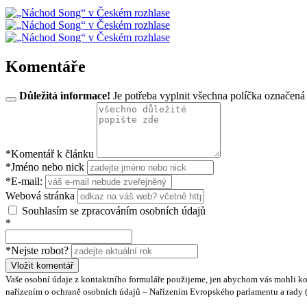
Komentáře
Důležitá informace!
Je potřeba vyplnit všechna políčka označená
*Komentář k článku
*Jméno nebo nick
*E-mail:
Webová stránka
Souhlasím se zpracováním osobních údajů
*
*Nejste robot?
Vložit komentář
Vaše osobní údaje z kontaktního formuláře použijeme, jen abychom vás mohli ko
nařízením o ochraně osobních údajů – Nařízením Evropského parlamentu a rady (EU