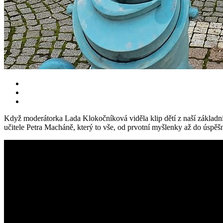
Když moderátorka Lada Klokočníková viděla klip dětí z naší základní 
učitele Petra Macháně, který to vše, od prvotní myšlenky až do úspě