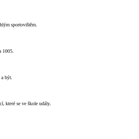
hlým sportovištěm.
a 1005.
 a být.
, které se ve škole udály.