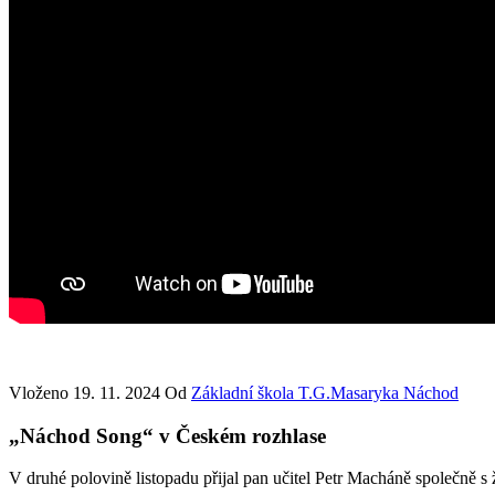
Vloženo
19. 11. 2024
Od
Základní škola T.G.Masaryka Náchod
„Náchod Song“ v Českém rozhlase
V druhé polovině listopadu přijal pan učitel Petr Macháně společně