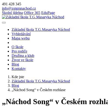
491 428 345
info@zstgmnachod.cz
Školní jídelna
Office 365
EduPage
Základní škola T.G.Masaryka Náchod
Vyhledávání
Mapa webu
O škole
Pro rodiče
Družina a klub
Život ve škole
Blog
Kontakty
Kde jste
Základní škola T.G.Masaryka Náchod
Blog
„Náchod Song“ v Českém rozhlase
„Náchod Song“ v Českém rozhl