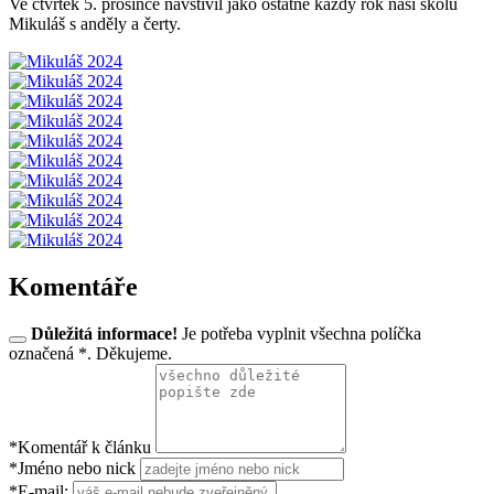
Ve čtvrtek 5. prosince navštívil jako ostatně každý rok naši školu
Mikuláš s anděly a čerty.
Komentáře
Důležitá informace!
Je potřeba vyplnit všechna políčka
označená *. Děkujeme.
*Komentář k článku
*Jméno nebo nick
*E-mail: