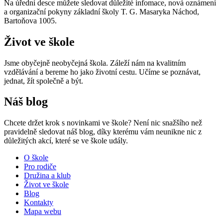
Na úřední desce můžete sledovat důležité infomace, nová oznámení
a organizační pokyny základní školy T. G. Masaryka Náchod,
Bartoňova 1005.
Život ve škole
Jsme obyčejně neobyčejná škola. Záleží nám na kvalitním
vzdělávání a bereme ho jako životní cestu. Učíme se poznávat,
jednat, žít společně a být.
Náš blog
Chcete držet krok s novinkami ve škole? Není nic snažšího než
pravidelně sledovat náš blog, díky kterému vám neunikne nic z
důležitých akcí, které se ve škole udály.
O škole
Pro rodiče
Družina a klub
Život ve škole
Blog
Kontakty
Mapa webu