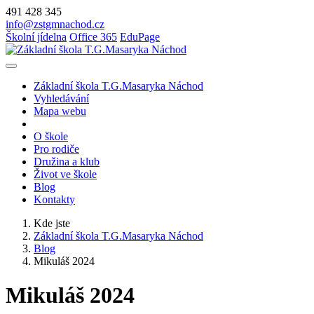
491 428 345
info@zstgmnachod.cz
Školní jídelna
Office 365
EduPage
Základní škola T.G.Masaryka Náchod
Vyhledávání
Mapa webu
O škole
Pro rodiče
Družina a klub
Život ve škole
Blog
Kontakty
Kde jste
Základní škola T.G.Masaryka Náchod
Blog
Mikuláš 2024
Mikuláš 2024