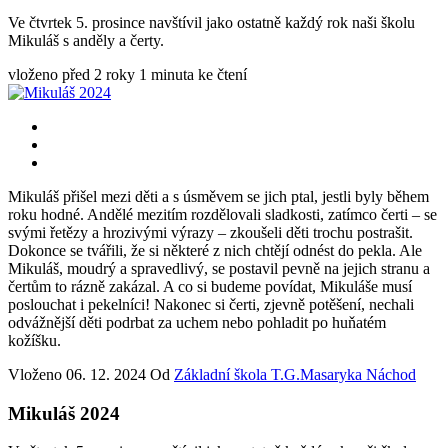
Ve čtvrtek 5. prosince navštívil jako ostatně každý rok naši školu
Mikuláš s anděly a čerty.
vloženo před 2 roky
1 minuta ke čtení
Mikuláš přišel mezi děti a s úsměvem se jich ptal, jestli byly během
roku hodné. Andělé mezitím rozdělovali sladkosti, zatímco čerti – se
svými řetězy a hrozivými výrazy – zkoušeli děti trochu postrašit.
Dokonce se tvářili, že si některé z nich chtějí odnést do pekla. Ale
Mikuláš, moudrý a spravedlivý, se postavil pevně na jejich stranu a
čertům to rázně zakázal. A co si budeme povídat, Mikuláše musí
poslouchat i pekelníci! Nakonec si čerti, zjevně potěšení, nechali
odvážnější děti podrbat za uchem nebo pohladit po huňatém
kožíšku.
Vloženo
06. 12. 2024
Od
Základní škola T.G.Masaryka Náchod
Mikuláš 2024