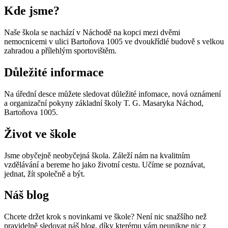
Kde jsme?
Naše škola se nachází v Náchodě na kopci mezi dvěmi
nemocnicemi v ulici Bartoňova 1005 ve dvoukřídlé budově s velkou
zahradou a přílehlým sportovištěm.
Důležité informace
Na úřední desce můžete sledovat důležité infomace, nová oznámení
a organizační pokyny základní školy T. G. Masaryka Náchod,
Bartoňova 1005.
Život ve škole
Jsme obyčejně neobyčejná škola. Záleží nám na kvalitním
vzdělávání a bereme ho jako životní cestu. Učíme se poznávat,
jednat, žít společně a být.
Náš blog
Chcete držet krok s novinkami ve škole? Není nic snažšího než
pravidelně sledovat náš blog, díky kterému vám neunikne nic z