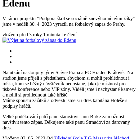
Edenu
V rámci projektu "Podpora škol se sociálně znevýhodněnými žáky"
jsme v neděli 30. 4. 2023 vyrazili na fotbalový zápas do Prahy.
vloženo před 3 roky
1 minuta ke čtení
Na utkání nastoupily týmy Slávie Praha a FC Hradec Králové. Na
stadion jsme přijeli s předstihem, abychom si mohli prohlédnout i
místa, kam se běžný návštěvník nedostane, jako je místnost pro
tiskové konference nebo VIP zóny. Viděli jsme i nachystané kamery
a mohli si prohlédnout také hřiště.
Máme spoustu zážitků a odvezli jsme si i dres kapitána Holeše s
podpisy hráčů.
Velké poděkování patří panu starostovi Janu Birke za možnost
navštívit tento zápas. Děkujeme také panu Strnadovi za darovaný
dres.
Vloženo
03. 05. 2023
Od
Základní škola T.G.Masaryka Náchod