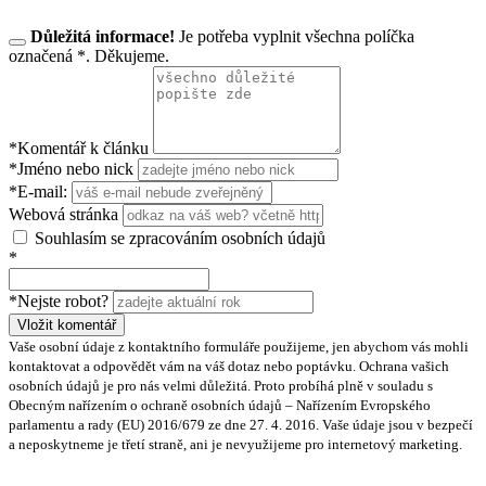
Důležitá informace!
Je potřeba vyplnit všechna políčka
označená *. Děkujeme.
*Komentář k článku
*Jméno nebo nick
*E-mail:
Webová stránka
Souhlasím se zpracováním osobních údajů
*
*Nejste robot?
Vložit komentář
Vaše osobní údaje z kontaktního formuláře použijeme, jen abychom vás mohli
kontaktovat a odpovědět vám na váš dotaz nebo poptávku. Ochrana vašich
osobních údajů je pro nás velmi důležitá. Proto probíhá plně v souladu s
Obecným nařízením o ochraně osobních údajů – Nařízením Evropského
parlamentu a rady (EU) 2016/679 ze dne 27. 4. 2016. Vaše údaje jsou v bezpečí
a neposkytneme je třetí straně, ani je nevyužijeme pro internetový marketing.