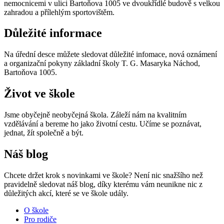
nemocnicemi v ulici Bartoňova 1005 ve dvoukřídlé budově s velkou
zahradou a přílehlým sportovištěm.
Důležité informace
Na úřední desce můžete sledovat důležité infomace, nová oznámení
a organizační pokyny základní školy T. G. Masaryka Náchod,
Bartoňova 1005.
Život ve škole
Jsme obyčejně neobyčejná škola. Záleží nám na kvalitním
vzdělávání a bereme ho jako životní cestu. Učíme se poznávat,
jednat, žít společně a být.
Náš blog
Chcete držet krok s novinkami ve škole? Není nic snažšího než
pravidelně sledovat náš blog, díky kterému vám neunikne nic z
důležitých akcí, které se ve škole udály.
O škole
Pro rodiče