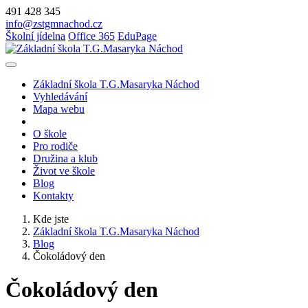
491 428 345
info@zstgmnachod.cz
Školní jídelna
Office 365
EduPage
Základní škola T.G.Masaryka Náchod
Vyhledávání
Mapa webu
O škole
Pro rodiče
Družina a klub
Život ve škole
Blog
Kontakty
Kde jste
Základní škola T.G.Masaryka Náchod
Blog
Čokoládový den
Čokoládový den