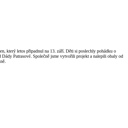
 den, který letos připadnul na 13. září. Děti si poslechly pohádku o
 Dády Patrasové. Společně jsme vytvořili projekt a nalepili obaly od
ině.