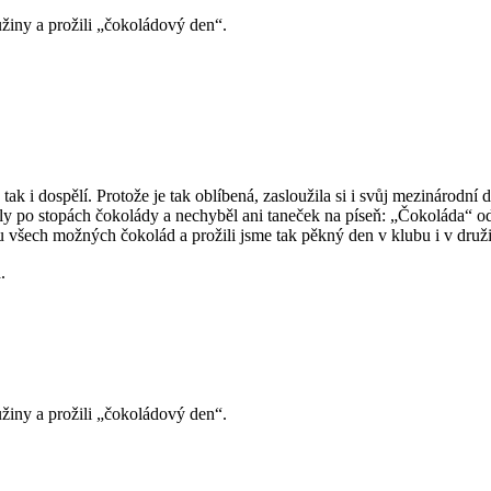
žiny a prožili „čokoládový den“.
, tak i dospělí. Protože je tak oblíbená, zasloužila si i svůj mezinárodní
koly po stopách čokolády a nechyběl ani taneček na píseň: „Čokoláda“ od
ku všech možných čokolád a prožili jsme tak pěkný den v klubu i v druž
.
žiny a prožili „čokoládový den“.