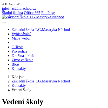
491 428 345
info@zstgmnachod.cz
Školní jídelna
Office 365
EduPage
Základní škola T.G.Masaryka Náchod
Vyhledávání
Mapa webu
O škole
Pro rodiče
Družina a klub
Život ve škole
Blog
Kontakty
Kde jste
Základní škola T.G.Masaryka Náchod
Kontakty
Vedení školy
Vedení školy