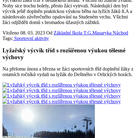
výcvikem žáků 6.B v nedalekém areálu. Všichni ho zdárně zvládli.
Nohy sice trochu bolely, přesto žáci vytrvali. Následující den byl
výcvik ještě doplněn praktickou výukou běhu na lyžích žáků 8.A a
následovalo závěrečného opalování na Studeném vrchu. Všichni
žáci odjížděli domů s hromadou úžasných zážitků.
Vloženo
08. 03. 2023
Od
Základní škola T.G.Masaryka Náchod
Tags:
Sportovní aktivity
Lyžařský výcvik tříd s rozšířenou výukou tělesné
výchovy
Na přelomu února a března se žáci sportovních tříd doplnění žáky z
ostatních ročníků vydali na lyžák do Deštného v Orlických horách.