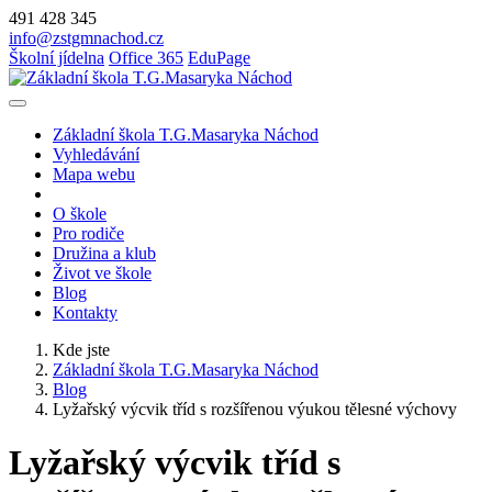
491 428 345
info@zstgmnachod.cz
Školní jídelna
Office 365
EduPage
Základní škola T.G.Masaryka Náchod
Vyhledávání
Mapa webu
O škole
Pro rodiče
Družina a klub
Život ve škole
Blog
Kontakty
Kde jste
Základní škola T.G.Masaryka Náchod
Blog
Lyžařský výcvik tříd s rozšířenou výukou tělesné výchovy
Lyžařský výcvik tříd s