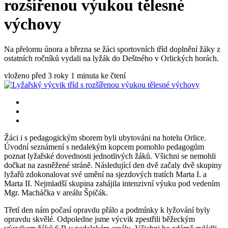
rozšířenou výukou tělesné
výchovy
Na přelomu února a března se žáci sportovních tříd doplnění žáky z
ostatních ročníků vydali na lyžák do Deštného v Orlických horách.
vloženo před 3 roky
1 minuta ke čtení
Žáci i s pedagogickým sborem byli ubytováni na hotelu Orlice.
Úvodní seznámení s nedalekým kopcem pomohlo pedagogům
poznat lyžařské dovednosti jednotlivých žáků. Všichni se nemohli
dočkat na zasněžené stráně. Následující den dvě začaly dvě skupiny
lyžařů zdokonalovat své umění na sjezdových tratích Marta I. a
Marta II. Nejmladší skupina zahájila intenzivní výuku pod vedením
Mgr. Macháčka v areálu Špičák.
Třetí den nám počasí opravdu přálo a podmínky k lyžování byly
opravdu skvělé. Odpoledne jsme výcvik zpestřili běžeckým