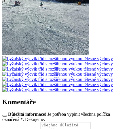
Komentáře
Důležitá informace!
Je potřeba vyplnit všechna políčka
označená *. Děkujeme.