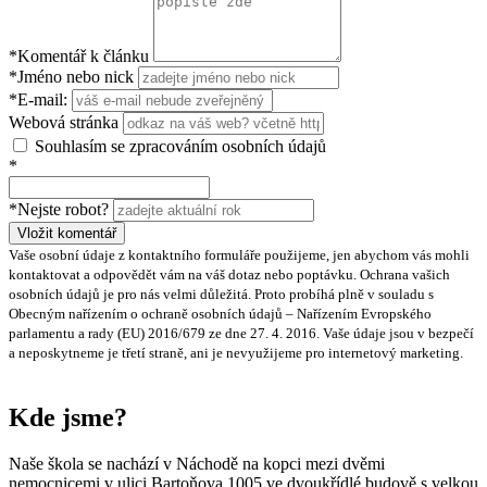
*Komentář k článku
*Jméno nebo nick
*E-mail:
Webová stránka
Souhlasím se zpracováním osobních údajů
*
*Nejste robot?
Vložit komentář
Vaše osobní údaje z kontaktního formuláře použijeme, jen abychom vás mohli
kontaktovat a odpovědět vám na váš dotaz nebo poptávku. Ochrana vašich
osobních údajů je pro nás velmi důležitá. Proto probíhá plně v souladu s
Obecným nařízením o ochraně osobních údajů – Nařízením Evropského
parlamentu a rady (EU) 2016/679 ze dne 27. 4. 2016. Vaše údaje jsou v bezpečí
a neposkytneme je třetí straně, ani je nevyužijeme pro internetový marketing.
Kde jsme?
Naše škola se nachází v Náchodě na kopci mezi dvěmi
nemocnicemi v ulici Bartoňova 1005 ve dvoukřídlé budově s velkou