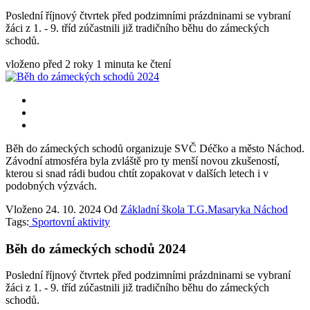
Poslední říjnový čtvrtek před podzimními prázdninami se vybraní
žáci z 1. - 9. tříd zúčastnili již tradičního běhu do zámeckých
schodů.
vloženo před 2 roky
1 minuta ke čtení
Běh do zámeckých schodů organizuje SVČ Déčko a město Náchod.
Závodní atmosféra byla zvláště pro ty menší novou zkušeností,
kterou si snad rádi budou chtít zopakovat v dalších letech i v
podobných výzvách.
Vloženo
24. 10. 2024
Od
Základní škola T.G.Masaryka Náchod
Tags:
Sportovní aktivity
Běh do zámeckých schodů 2024
Poslední říjnový čtvrtek před podzimními prázdninami se vybraní
žáci z 1. - 9. tříd zúčastnili již tradičního běhu do zámeckých
schodů.