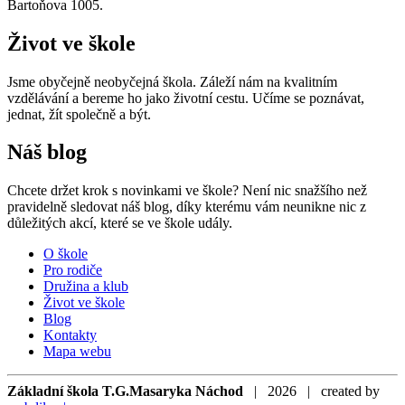
Bartoňova 1005.
Život ve škole
Jsme obyčejně neobyčejná škola. Záleží nám na kvalitním
vzdělávání a bereme ho jako životní cestu. Učíme se poznávat,
jednat, žít společně a být.
Náš blog
Chcete držet krok s novinkami ve škole? Není nic snažšího než
pravidelně sledovat náš blog, díky kterému vám neunikne nic z
důležitých akcí, které se ve škole udály.
O škole
Pro rodiče
Družina a klub
Život ve škole
Blog
Kontakty
Mapa webu
Základní škola T.G.Masaryka Náchod
| 2026 | created by