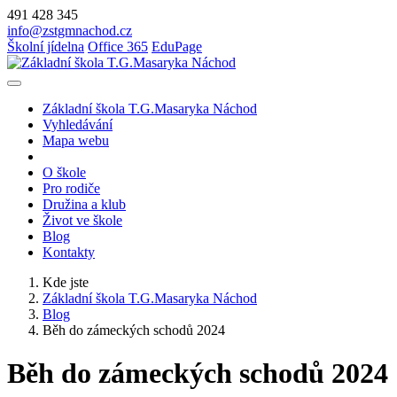
491 428 345
info@zstgmnachod.cz
Školní jídelna
Office 365
EduPage
Základní škola T.G.Masaryka Náchod
Vyhledávání
Mapa webu
O škole
Pro rodiče
Družina a klub
Život ve škole
Blog
Kontakty
Kde jste
Základní škola T.G.Masaryka Náchod
Blog
Běh do zámeckých schodů 2024
Běh do zámeckých schodů 2024