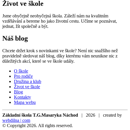
Život ve škole
Jsme obyčejně neobyčejná škola. Záleží nám na kvalitním
vzdělávání a bereme ho jako životní cestu. Učíme se poznávat,
jednat, žít společně a být.
Náš blog
Chcete držet krok s novinkami ve škole? Není nic snažšího než
pravidelně sledovat náš blog, díky kterému vám neunikne nic z
důležitých akcí, které se ve škole udály.
O škole
Pro rodiče
Družina a klub
Život ve škole
Blog
Kontakty
Mapa webu
Základní škola T.G.Masaryka Náchod
| 2026 | created by
webdilna | com
© Copyright 2026. All rights reserved.