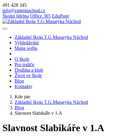
491 428 345
info@zstgmnachod.cz
Školní jídelna
Office 365
EduPage
Základní škola T.G.Masaryka Náchod
Vyhledávání
Mapa webu
O škole
Pro rodiče
Družina a klub
Život ve škole
Blog
Kontakty
Kde jste
Základní škola T.G.Masaryka Náchod
Blog
Slavnost Slabikáře v 1.A
Slavnost Slabikáře v 1.A