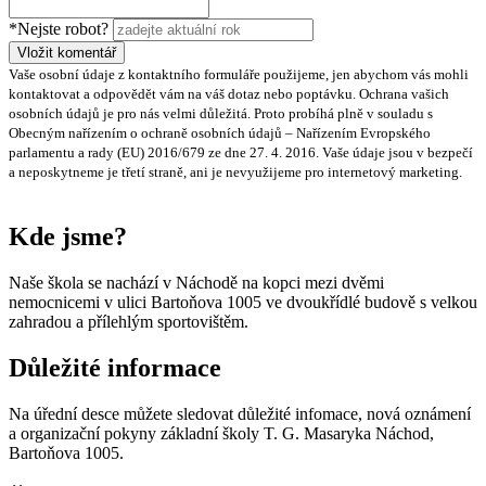
*Nejste robot?
Vložit komentář
Vaše osobní údaje z kontaktního formuláře použijeme, jen abychom vás mohli
kontaktovat a odpovědět vám na váš dotaz nebo poptávku. Ochrana vašich
osobních údajů je pro nás velmi důležitá. Proto probíhá plně v souladu s
Obecným nařízením o ochraně osobních údajů – Nařízením Evropského
parlamentu a rady (EU) 2016/679 ze dne 27. 4. 2016. Vaše údaje jsou v bezpečí
a neposkytneme je třetí straně, ani je nevyužijeme pro internetový marketing.
Kde jsme?
Naše škola se nachází v Náchodě na kopci mezi dvěmi
nemocnicemi v ulici Bartoňova 1005 ve dvoukřídlé budově s velkou
zahradou a přílehlým sportovištěm.
Důležité informace
Na úřední desce můžete sledovat důležité infomace, nová oznámení
a organizační pokyny základní školy T. G. Masaryka Náchod,
Bartoňova 1005.