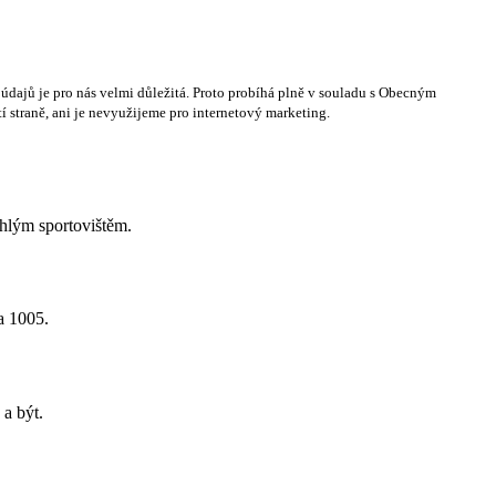
dajů je pro nás velmi důležitá. Proto probíhá plně v souladu s Obecným
 straně, ani je nevyužijeme pro internetový marketing.
hlým sportovištěm.
a 1005.
 a být.