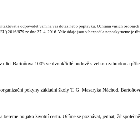
ntaktovat a odpovědět vám na váš dotaz nebo poptávku. Ochrana vašich osobních ú
) 2016/679 ze dne 27. 4. 2016. Vaše údaje jsou v bezpečí a neposkytneme je třetí
 ulici Bartoňova 1005 ve dvoukřídlé budově s velkou zahradou a příle
a organizační pokyny základní školy T. G. Masaryka Náchod, Bartoňov
 bereme ho jako životní cestu. Učíme se poznávat, jednat, žít společně