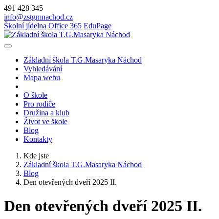
491 428 345
info@zstgmnachod.cz
Školní jídelna
Office 365
EduPage
Základní škola T.G.Masaryka Náchod
Vyhledávání
Mapa webu
O škole
Pro rodiče
Družina a klub
Život ve škole
Blog
Kontakty
Kde jste
Základní škola T.G.Masaryka Náchod
Blog
Den otevřených dveří 2025 II.
Den otevřených dveří 2025 II.